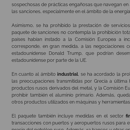
sospechosas de prácticas engañosas que navegan en ag
las sanciones, especialmente en el ámbito de la energía
Asimismo, se ha prohibido la prestación de servicios
paquete de sanciones no contempla la prohibición total
países habían instado a la Comisión Europea a incl
corresponde, en gran medida, a las negociaciones co
estadounidense Donald Trump, que podrían des
estadounidense por parte de la UE.
En cuanto al ámbito
industrial
, se ha acordado la pro
las preocupaciones transmitidas por Grecia a última
productos rusos derivados del metal, y la Comisión E
prohibir también el aluminio primario. Además, que
otros productos utilizados en máquinas y herramientas 
El paquete también incluye medidas en el sector
f
transacciones con puertos y aeropuertos rusos para ev
precio del petróleo ruso. Además
,
13 bancos y otras en