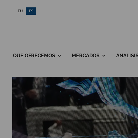
Saltar
EU
ES
al
contenido
QUÉ OFRECEMOS
MERCADOS
ANÁLISI