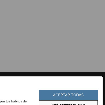
CONTACTO
PERFIL DEL CONTRATANTE
EUSKERA
PORTAL DE TRANSPARENCIA
ACEPTAR TODAS
egún tus hábitos de