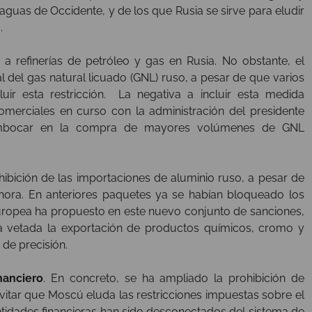
uas de Occidente, y de los que Rusia se sirve para eludir
.
 a refinerías de petróleo y gas en Rusia. No obstante, el
 del gas natural licuado (GNL) ruso, a pesar de que varios
uir esta restricción. La negativa a incluir esta medida
merciales en curso con la administración del presidente
embocar en la compra de mayores volúmenes de GNL
hibición de las importaciones de aluminio ruso, a pesar de
 hora. En anteriores paquetes ya se habían bloqueado los
uropea ha propuesto en este nuevo conjunto de sanciones,
da vetada la exportación de productos químicos, cromo y
de precisión.
inanciero
. En concreto, se ha ampliado la prohibición de
itar que Moscú eluda las restricciones impuestas sobre el
tidades financieras han sido desconectados del sistema de