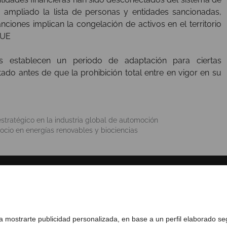
a ampliado la lista de personas y entidades sancionadas,
ciones implican la congelación de activos en el territorio
 UE
as establecen un periodo de adaptación para ciertas
ado antes de que la prohibición total entre en vigor en su
stratégico en la industria global de automoción
cio en energías renovables y biociencias
SOBRE NOSOTROS
COMPLIANCE CHANNEL
ra mostrarte publicidad personalizada, en base a un perfil elaborado s