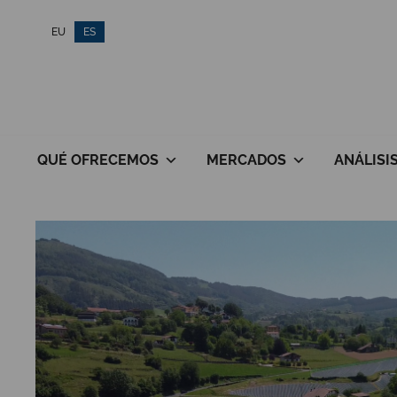
Saltar
EU
ES
al
contenido
QUÉ OFRECEMOS
MERCADOS
ANÁLISI