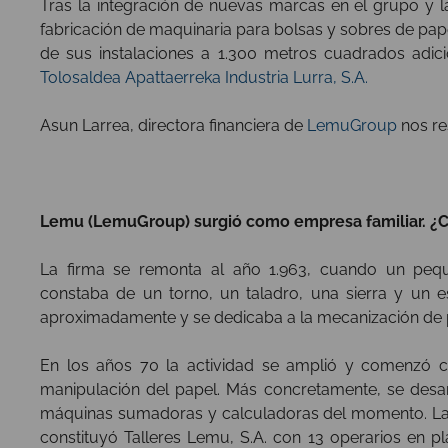
Tras la integración de nuevas marcas en el grupo y l
fabricación de maquinaria para bolsas y sobres de p
de sus instalaciones a 1.300 metros cuadrados adici
Tolosaldea Apattaerreka Industria Lurra, S.A.
Asun Larrea, directora financiera de
LemuGroup
nos re
Lemu (LemuGroup) surgió como empresa familiar. ¿C
La firma se remonta al año 1.963, cuando un pequ
constaba de un torno, un taladro, una sierra y un 
aproximadamente y se dedicaba a la mecanización de 
En los años 70 la actividad se amplió y comenzó c
manipulación del papel. Más concretamente, se desarr
máquinas sumadoras y calculadoras del momento. La 
constituyó Talleres Lemu, S.A. con 13 operarios en pla