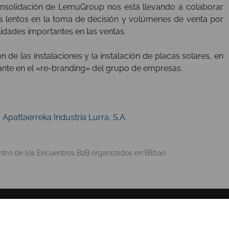
consolidación de LemuGroup nos está llevando a colaborar
 lentos en la toma de decisión y volúmenes de venta por
lidades importantes en las ventas.
n de las instalaciones y la instalación de placas solares, en
tante en el «re-branding» del grupo de empresas.
 Apattaerreka Industria Lurra, S.A.
ntro de los Encuentros B2B organizados en Bilbao
SOBRE NOSOTROS