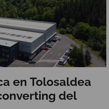
a en Tolosaldea
converting del