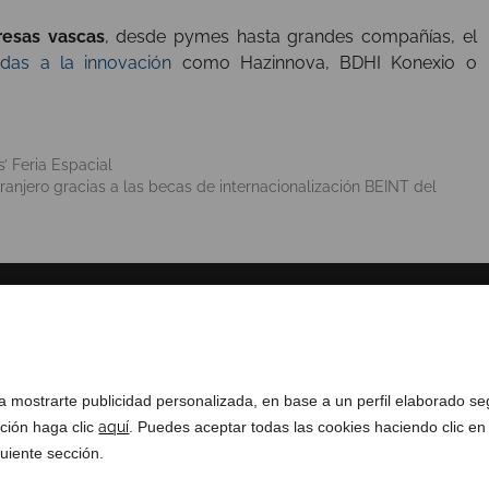
resas vascas
, desde pymes hasta grandes compañías, el
das a la innovación
como Hazinnova, BDHI Konexio o
’ Feria Espacial
tranjero gracias a las becas de internacionalización BEINT del
SOBRE NOSOTROS
COMPLIANCE CHANNEL
ra mostrarte publicidad personalizada, en base a un perfil elaborado s
ación haga clic
aquí
. Puedes aceptar todas las cookies haciendo clic en
uiente sección.