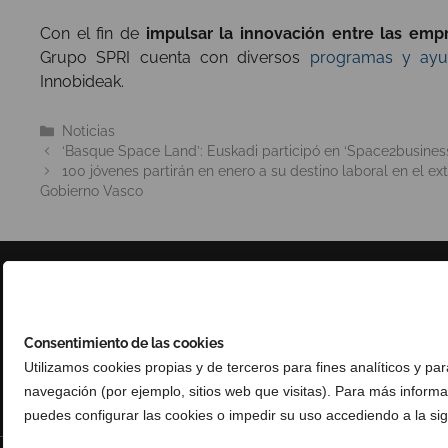
Con el fin de
impulsar la innovación entre las emp
Grupo SPRI cuenta con diversos
programas y ayu
Innobideak.
Categorías
Noticias
‘Basque Space Land’: Euskadi participó en ‘Space2business
100 jóvenes partirán en enero a su destino laboral en el ex
Gobierno Vasco
Consentimiento de las cookies
Utilizamos cookies propias y de terceros para fines analíticos y pa
navegación (por ejemplo, sitios web que visitas). Para más inform
puedes configurar las cookies o impedir su uso accediendo a la sig