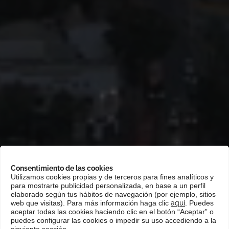
Consentimiento de las cookies
Portada
»
Mercados
»
América del sur, central y caribe
»
Chile
Utilizamos cookies propias y de terceros para fines analíticos y
para mostrarte publicidad personalizada, en base a un perfil
elaborado según tus hábitos de navegación (por ejemplo, sitios
web que visitas). Para más información haga clic
aquí
. Puedes
Chile tiene una economía estable, con un
aceptar todas las cookies haciendo clic en el botón “Aceptar” o
potente sector financiero, estabilidad
puedes configurar las cookies o impedir su uso accediendo a la