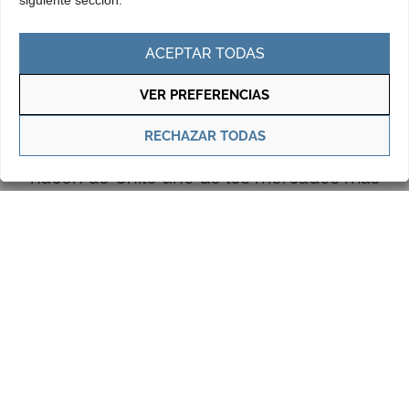
siguiente sección.
legal y políticas que favorece la inversión
extranjera directa. La potente industria
ACEPTAR TODAS
minera, una de las más importantes en el
mundo, las posibilidades en sectores
VER PREFERENCIAS
como las energías renovables y los
RECHAZAR TODAS
ambiciosos planes de infraestructuras
hacen de Chile uno de los mercados más
atractivos de América del Sur.
Un país con grandes
oportunidades en los sectores
minero, energético y de
infraestructuras