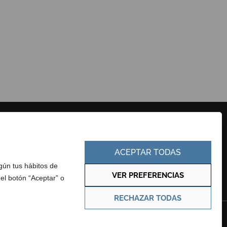
CONTACTO
PERFIL DEL CONTRATANTE
EUSKERA
PORTAL DE TRANSPARENCIA
ACEPTAR TODAS
egún tus hábitos de
VER PREFERENCIAS
 el botón “Aceptar” o
RECHAZAR TODAS
Política de privacidad
Política de cookies