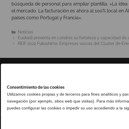
búsqueda de personal para ampliar plantilla. «La idea
el mercado. La facturación es ahora al 100% local en 
países como Portugal y Francia».
Categorías
Noticias
Euskadi presenta en Londres su fortaleza y capacidad de ac
REIF 2022 Fukushima: Empresas vascas del Cluster de Energ
Consentimiento de las cookies
Utilizamos cookies propias y de terceros para fines analíticos y pa
navegación (por ejemplo, sitios web que visitas). Para más inform
puedes configurar las cookies o impedir su uso accediendo a la sig
© Copyright 2025 Basque Trade & Investment. Todos los derechos reserv