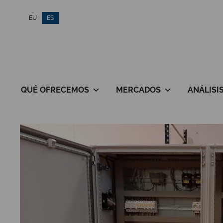
Saltar
EU
ES
al
contenido
QUÉ OFRECEMOS
MERCADOS
ANÁLISI