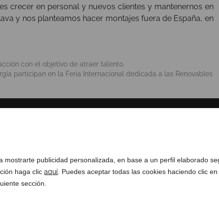
 es crecer en personal y nuevos clientes y mantenernos en
Álava y nos planteamos hacer montajes fuera de España, en
ción con el objetivo de atraer talento
ía participan en la Feria Internacional dedicada a las Renovables
SOBRE NOSOTROS
COMPLIANCE CHANNEL
ra mostrarte publicidad personalizada, en base a un perfil elaborado s
ación haga clic
aquí
. Puedes aceptar todas las cookies haciendo clic en
uiente sección.
ados