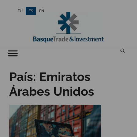
Saltar
EU
ES
EN
al
contenido
País:
Emiratos
Árabes Unidos