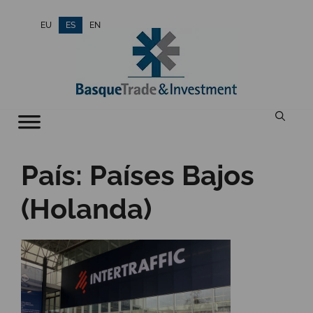
Saltar
EU
ES
EN
al
contenido
País:
Países Bajos
(Holanda)