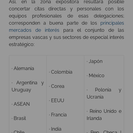
Así, en la zona expositora resultará posible
concertar citas directas y personales con los
equipos profesionales de esas delegaciones;
corresponden a buena parte de los
principales
mercados de interés
para el conjunto de las
empresas vascas y sus sectores de especial interés
estratégico:
· Japón
· Alemania
· Colombia
· México
· Argentina y
· Corea
Uruguay
· Polonia y
Ucrania
· EEUU
· ASEAN
· Reino Unido e
· Francia
· Brasil
Irlanda
· India
· Chile
· Rep. Checa |