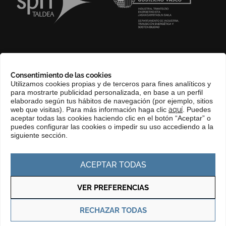
SOBRE NOSOTROS
Consentimiento de las cookies
COMPLIANCE CHANNEL
Utilizamos cookies propias y de terceros para fines analíticos y
para mostrarte publicidad personalizada, en base a un perfil
CONTACTO
elaborado según tus hábitos de navegación (por ejemplo, sitios
EUSKERA
web que visitas). Para más información haga clic
aquí
. Puedes
aceptar todas las cookies haciendo clic en el botón “Aceptar” o
PERFIL DEL CONTRATANTE
puedes configurar las cookies o impedir su uso accediendo a la
siguiente sección.
PORTAL DE TRANSPARENCIA
ACEPTAR TODAS
VER PREFERENCIAS
Política de privacidad
Política de cookies
RECHAZAR TODAS
© Copyright 2025 Basque Trade & Investment. Todos los derechos