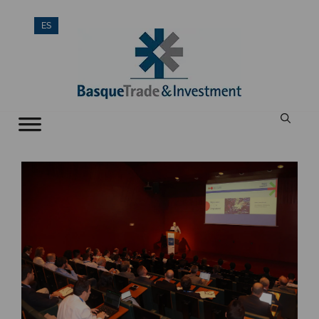
Saltar
ES
al
contenido