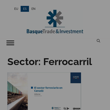
Saltar
EU
ES
EN
al
contenido
Sector:
Ferrocarril