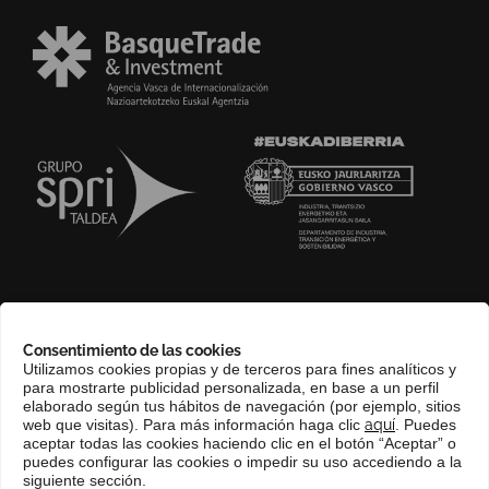
SOBRE NOSOTROS
Consentimiento de las cookies
COMPLIANCE CHANNEL
Utilizamos cookies propias y de terceros para fines analíticos y
para mostrarte publicidad personalizada, en base a un perfil
CONTACTO
elaborado según tus hábitos de navegación (por ejemplo, sitios
EUSKERA
web que visitas). Para más información haga clic
aquí
. Puedes
aceptar todas las cookies haciendo clic en el botón “Aceptar” o
PERFIL DEL CONTRATANTE
puedes configurar las cookies o impedir su uso accediendo a la
siguiente sección.