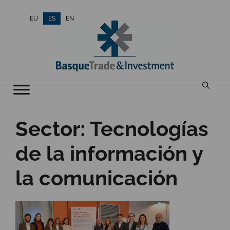
Saltar
EU
ES
EN
al
contenido
Sector:
Tecnologías
de la información y
la comunicación