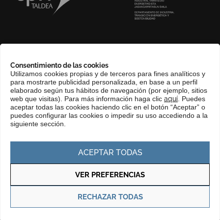
SOBRE NOSOTROS
Consentimiento de las cookies
COMPLIANCE CHANNEL
Utilizamos cookies propias y de terceros para fines analíticos y
para mostrarte publicidad personalizada, en base a un perfil
CONTACTO
elaborado según tus hábitos de navegación (por ejemplo, sitios
EUSKERA
web que visitas). Para más información haga clic
aquí
. Puedes
aceptar todas las cookies haciendo clic en el botón “Aceptar” o
PERFIL DEL CONTRATANTE
puedes configurar las cookies o impedir su uso accediendo a la
siguiente sección.
PORTAL DE TRANSPARENCIA
ACEPTAR TODAS
VER PREFERENCIAS
Política de privacidad
Política de cookies
RECHAZAR TODAS
© Copyright 2025 Basque Trade & Investment. Todos los derechos
reservados