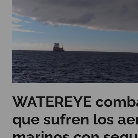
WATEREYE combat
que sufren los a
marinos con segu