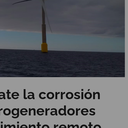
e la corrosión
erogeneradores
imiento remoto