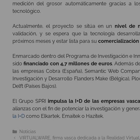
medición del grosor automáticamente gracias a los
tecnológico.
Actualmente, el proyecto se sitúa en un
nivel de 
validación, y se espera que la tecnología desarroll
próximos meses y estar lista para su
comercialización
Enmarcado dentro del Programa de Investigación e I
sido
financiado con 4,7 millones de euros
. Además de
las empresas Cobra (España), Semantic Web Company (
Investigación y Desarrollo Flanders Make (Bélgica), Plo
Delft (Países Bajos).
El Grupo SPRI
impulsa la I+D de las empresas vasc
alianzas con el fin de potenciar la investigación y gen
la I+D
como Elkartek, Emaitek o Hazitek.
Categorías
Noticias
VIRTUALWARE, firma vasca dedicada a la Realidad Virtual, s