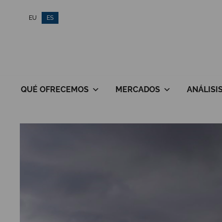
Saltar
EU
ES
al
contenido
QUÉ OFRECEMOS
MERCADOS
ANÁLISI