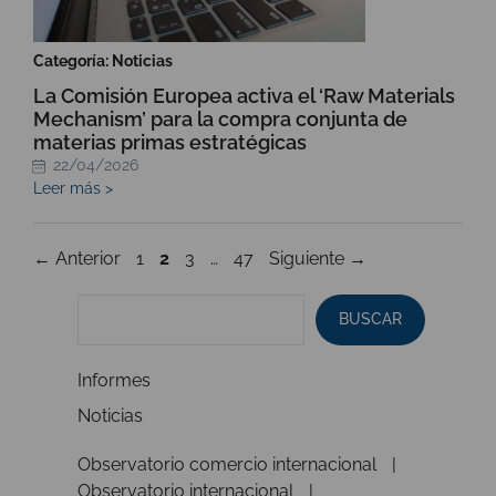
Categoría: Noticias
La Comisión Europea activa el ‘Raw Materials
Mechanism’ para la compra conjunta de
materias primas estratégicas
22/04/2026
Leer más >
Página
Página
Página
Página
←
Anterior
1
2
3
…
47
Siguiente
→
BUSCAR
Informes
Noticias
Observatorio comercio internacional
Observatorio internacional