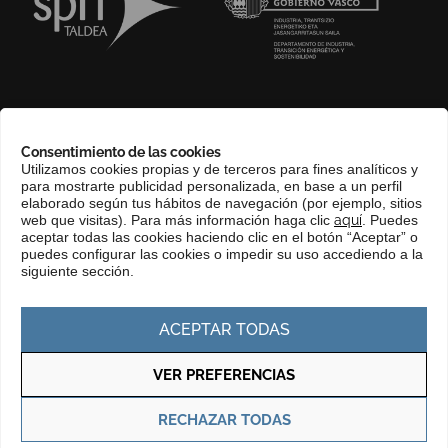
SOBRE NOSOTROS
Consentimiento de las cookies
COMPLIANCE CHANNEL
Utilizamos cookies propias y de terceros para fines analíticos y
para mostrarte publicidad personalizada, en base a un perfil
CONTACTO
elaborado según tus hábitos de navegación (por ejemplo, sitios
EUSKERA
web que visitas). Para más información haga clic
aquí
. Puedes
aceptar todas las cookies haciendo clic en el botón “Aceptar” o
PERFIL DEL CONTRATANTE
puedes configurar las cookies o impedir su uso accediendo a la
siguiente sección.
PORTAL DE TRANSPARENCIA
ACEPTAR TODAS
VER PREFERENCIAS
Política de privacidad
Política de cookies
RECHAZAR TODAS
© Copyright 2025 Basque Trade & Investment. Todos los derechos