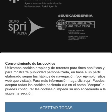
SOBRE NOSOTROS
Consentimiento de las cookies
COMPLIANCE CHANNEL
Utilizamos cookies propias y de terceros para fines analíticos y
para mostrarte publicidad personalizada, en base a un perfil
CONTACTO
elaborado según tus hábitos de navegación (por ejemplo, sitios
EUSKERA
web que visitas). Para más información haga clic
aquí
. Puedes
aceptar todas las cookies haciendo clic en el botón “Aceptar” o
PERFIL DEL CONTRATANTE
puedes configurar las cookies o impedir su uso accediendo a la
siguiente sección.
PORTAL DE TRANSPARENCIA
ACEPTAR TODAS