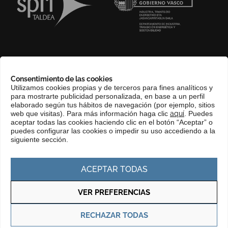
SOBRE NOSOTROS
Consentimiento de las cookies
COMPLIANCE CHANNEL
Utilizamos cookies propias y de terceros para fines analíticos y
para mostrarte publicidad personalizada, en base a un perfil
CONTACTO
elaborado según tus hábitos de navegación (por ejemplo, sitios
EUSKERA
web que visitas). Para más información haga clic
aquí
. Puedes
aceptar todas las cookies haciendo clic en el botón “Aceptar” o
PERFIL DEL CONTRATANTE
puedes configurar las cookies o impedir su uso accediendo a la
siguiente sección.
PORTAL DE TRANSPARENCIA
ACEPTAR TODAS
VER PREFERENCIAS
Política de privacidad
Política de cookies
RECHAZAR TODAS
© Copyright 2025 Basque Trade & Investment. Todos los derechos