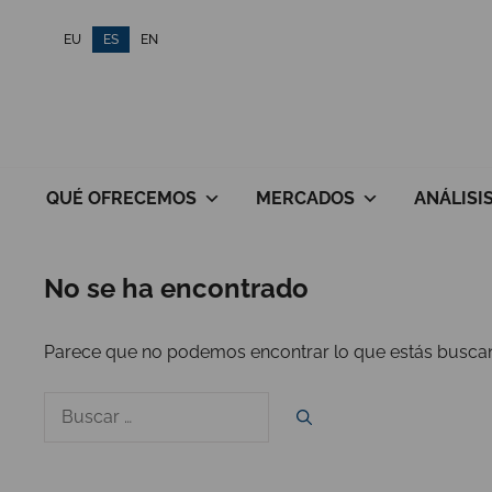
Saltar
EU
ES
EN
al
contenido
QUÉ OFRECEMOS
MERCADOS
ANÁLISI
No se ha encontrado
Parece que no podemos encontrar lo que estás buscand
Buscar
por