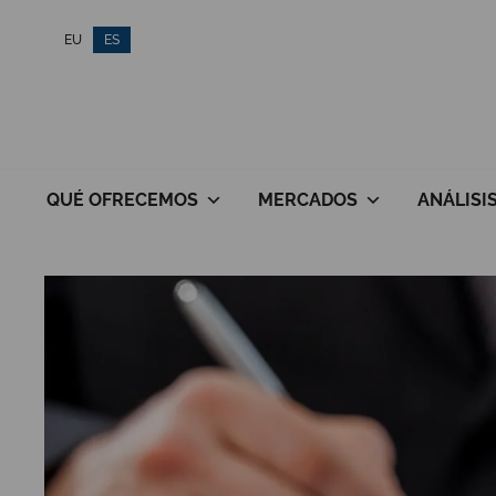
Saltar
EU
ES
al
contenido
QUÉ OFRECEMOS
MERCADOS
ANÁLISI